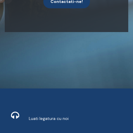
Contactati-ne!
Contact
Luati legatura cu noi
Livrare din stoc