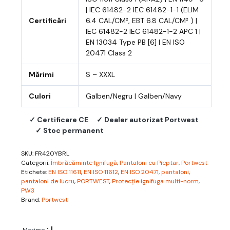
| IEC 61482-2 IEC 61482-1-1 (ELIM
Certificări
6.4 CAL/CM², EBT 6.8 CAL/CM² ) |
IEC 61482-2 IEC 61482-1-2 APC 1 |
EN 13034 Type PB [6] | EN ISO
20471 Class 2
Mărimi
S – XXXL
Culori
Galben/Negru | Galben/Navy
✓ Certificare CE
✓ Dealer autorizat Portwest
✓ Stoc permanent
SKU:
FR420YBRL
Categorii:
Îmbrăcăminte Ignifugă
,
Pantaloni cu Pieptar
,
Portwest
Etichete:
EN ISO 11611
,
EN ISO 11612
,
EN ISO 20471
,
pantaloni
,
pantaloni de lucru
,
PORTWEST
,
Protecție ignifuga multi-norm
,
PW3
Brand:
Portwest
: L