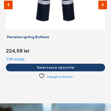
produsului.
p
Pantaloni Ignifug Bizflame
224,58
lei
TVA inclus
T
Selectează opțiunile
Adaugă la favorite