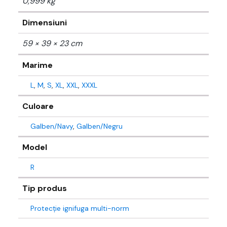
0,999 kg
Dimensiuni
59 × 39 × 23 cm
Marime
L
,
M
,
S
,
XL
,
XXL
,
XXXL
Culoare
Galben/Navy
,
Galben/Negru
Model
R
Tip produs
Protecție ignifuga multi-norm