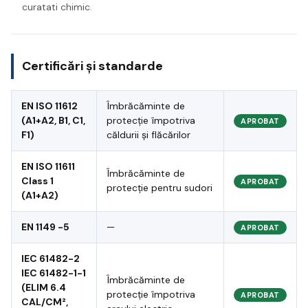
curatati chimic.
Certificări și standarde
EN ISO 11612
Îmbrăcăminte de
(A1+A2, B1, C1,
protecție împotriva
APROBAT
F1)
căldurii și flăcărilor
EN ISO 11611
Îmbrăcăminte de
Class 1
APROBAT
protecție pentru sudori
(A1+A2)
EN 1149 -5
—
APROBAT
IEC 61482-2
IEC 61482-1-1
Îmbrăcăminte de
(ELIM 6.4
protecție împotriva
APROBAT
CAL/CM²,