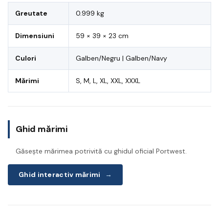
Greutate
0.999 kg
Dimensiuni
59 × 39 × 23 cm
Culori
Galben/Negru | Galben/Navy
Mărimi
S, M, L, XL, XXL, XXXL
Ghid mărimi
Găsește mărimea potrivită cu ghidul oficial Portwest.
Ghid interactiv mărimi
→