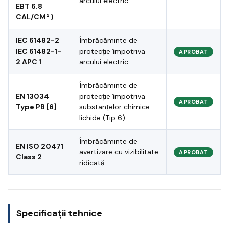
arcului electric
EBT 6.8
CAL/CM² )
IEC 61482-2
Îmbrăcăminte de
IEC 61482-1-
protecție împotriva
APROBAT
2 APC 1
arcului electric
Îmbrăcăminte de
EN 13034
protecție împotriva
APROBAT
Type PB [6]
substanțelor chimice
lichide (Tip 6)
Îmbrăcăminte de
EN ISO 20471
avertizare cu vizibilitate
APROBAT
Class 2
ridicată
Specificații tehnice