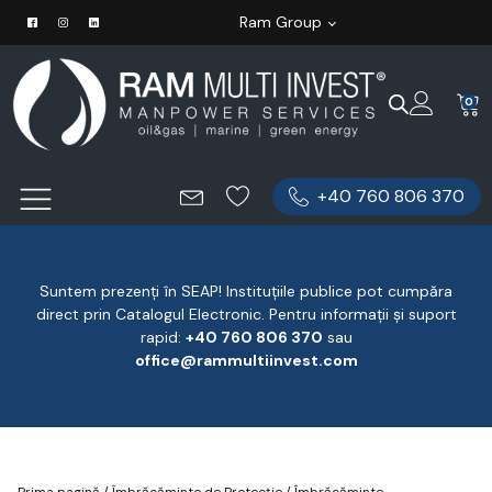
Ram Group
0
+40 760 806 370
Suntem prezenți în SEAP! Instituțiile publice pot cumpăra
direct prin Catalogul Electronic. Pentru informații și suport
rapid:
‪+40 760 806 370
‬ sau
office@rammultiinvest.com
Prima pagină
/
Îmbrăcăminte de Protecție
/
Îmbrăcăminte