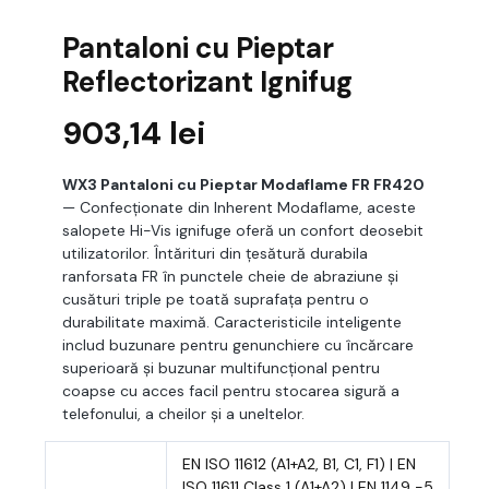
Pantaloni cu Pieptar
Reflectorizant Ignifug
903,14
lei
WX3 Pantaloni cu Pieptar Modaflame FR FR420
— Confecționate din Inherent Modaflame, aceste
salopete Hi-Vis ignifuge oferă un confort deosebit
utilizatorilor. Întărituri din țesătură durabila
ranforsata FR în punctele cheie de abraziune și
cusături triple pe toată suprafața pentru o
durabilitate maximă. Caracteristicile inteligente
includ buzunare pentru genunchiere cu încărcare
superioară și buzunar multifuncțional pentru
coapse cu acces facil pentru stocarea sigură a
telefonului, a cheilor și a uneltelor.
EN ISO 11612 (A1+A2, B1, C1, F1) | EN
ISO 11611 Class 1 (A1+A2) | EN 1149 -5