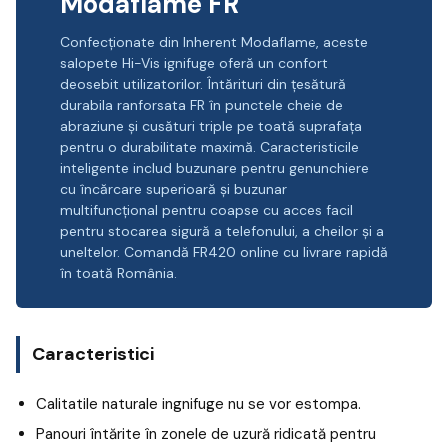
Modaflame FR
Confecționate din Inherent Modaflame, aceste
salopete Hi-Vis ignifuge oferă un confort
deosebit utilizatorilor. Întărituri din țesătură
durabila ranforsata FR în punctele cheie de
abraziune și cusături triple pe toată suprafața
pentru o durabilitate maximă. Caracteristicile
inteligente includ buzunare pentru genunchiere
cu încărcare superioară și buzunar
multifuncțional pentru coapse cu acces facil
pentru stocarea sigură a telefonului, a cheilor și a
uneltelor. Comandă FR420 online cu livrare rapidă
în toată România.
Caracteristici
Calitatile naturale ingnifuge nu se vor estompa.
Panouri întărite în zonele de uzură ridicată pentru