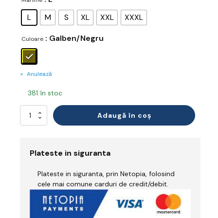
Marime
L
M
S
XL
XXL
XXXL
: Galben/Negru
Culoare
Anulează
381 în stoc
Cantitate
Adaugă în coș
Pantaloni
cu
Pieptar
Reflectorizant
Plateste in siguranta
Ignifug
Plateste in siguranta, prin Netopia, folosind
cele mai comune carduri de credit/debit.