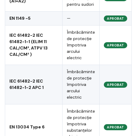
(A1+A2)
pentru sudori
EN 1149 -5
—
APROBAT
Îmbrăcăminte
IEC 61482-2 IEC
de protecție
61482-1-1 (ELIM 11
împotriva
APROBAT
CAL/CM², ATPV 13
arcului
CAL/CM² )
electric
Îmbrăcăminte
de protecție
IEC 61482-2 IEC
împotriva
APROBAT
61482-1-2 APC 1
arcului
electric
Îmbrăcăminte
de protecție
împotriva
EN 13034 Type 6
APROBAT
substanțelor