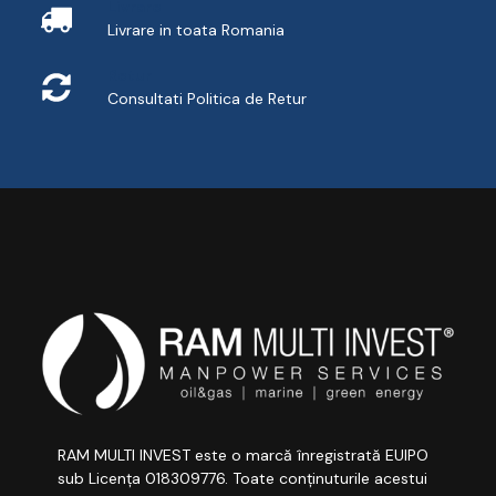
Livrare
Livrare in toata Romania
Retur
Consultati
Politica de Retur
RAM MULTI INVEST este o marcă înregistrată EUIPO
sub Licența 018309776. Toate conținuturile acestui