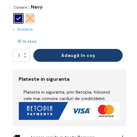
: Navy
Culoare
Anulează
91 în stoc
Cantitate
Adaugă în coș
Pantaloni
Ignifug
Bizflame
Plateste in siguranta
Plateste in siguranta, prin Netopia, folosind
cele mai comune carduri de credit/debit.