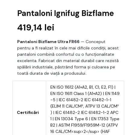
Pantaloni Ignifug Bizflame
419,14
lei
Pantaloni Bizflame Ultra FR66
— Conceput
pentru a fi realizat în cele mai dificile condiții, acest
pantaloni combină confortul cu o funcționalitate
excelenta. Fabricat din material durabil care rezistă
spălării industriale, păstrând forma și culoarea pe
toată durata de viață a produsului..
EN ISO 11612 (A1+A2, B1, C1, E2, F1) |
EN ISO 11611 Class 1 (A1+A2) | EN 1149
-5 | IEC 61482-2 IEC 61482-1-1
(ELIM 11 CAL/CM², ATPV 13 CAL/CM²
Certificări
) | IEC 61482-2 IEC 61482-1-2 APC
1 | EN 13034 Type 6 | EN 17353 Type
B2 | ASTM F1959/F1959M-12 (ATPV
16 CAL/CM<sup>2</sup> (HAF