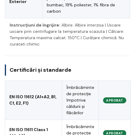
Exterior
bumbac, 19% poliester, 1% fibra de
carbon
Instrucțiuni de îngrijire:
Albire: Albire interzisa | Uscare:
uscare prin centrifugare la temperatura scazuta | Călcare:
Temperatura maxima calcat: 150°C | Curățare chimică: Nu
curatati chimic.
Certificări și standarde
Îmbrăcăminte
de protecție
EN ISO 11612 (A1+A2, B1,
împotriva
APROBAT
C1, E2, F1)
căldurii și
flăcărilor
Îmbrăcăminte
EN ISO 11611 Class 1
de protecție
APROBAT