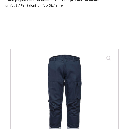
Ignifugă
/ Pantaloni Ignifug Bizflame