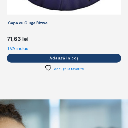
Capa cu Gluga Bizwel
71,63
lei
TVA inclus
T
Adaugă în coș
Adaugă la favorite