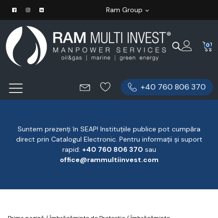
Ram Group
0
+40 760 806 370
Suntem prezenți în SEAP! Instituțiile publice pot cumpăra
direct prin Catalogul Electronic. Pentru informații și suport
rapid:
‪+40 760 806 370
‬ sau
office@rammultiinvest.com
Prima pagină
/
Îmbrăcăminte de Protecție
/
Îmbrăcăminte