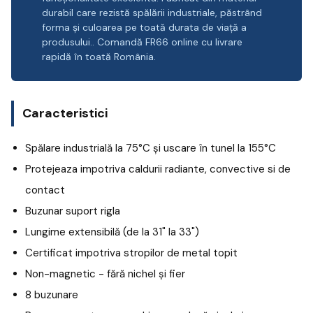
durabil care rezistă spălării industriale, păstrând
forma și culoarea pe toată durata de viață a
produsului.. Comandă FR66 online cu livrare
rapidă în toată România.
Caracteristici
Spălare industrială la 75°C și uscare în tunel la 155°C
Protejeaza impotriva caldurii radiante, convective si de
contact
Buzunar suport rigla
Lungime extensibilă (de la 31" la 33")
Certificat impotriva stropilor de metal topit
Non-magnetic - fără nichel și fier
8 buzunare