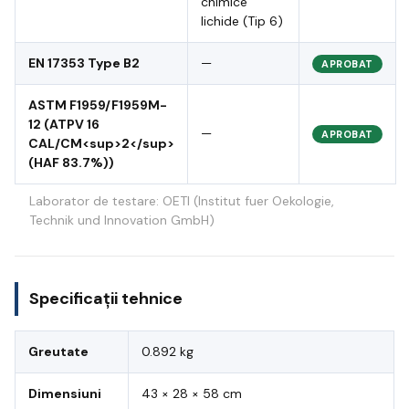
chimice
lichide (Tip 6)
EN 17353 Type B2
—
APROBAT
ASTM F1959/F1959M-
12 (ATPV 16
—
APROBAT
CAL/CM<sup>2</sup>
(HAF 83.7%))
Laborator de testare: OETI (Institut fuer Oekologie,
Technik und Innovation GmbH)
Specificații tehnice
Greutate
0.892 kg
Dimensiuni
43 × 28 × 58 cm