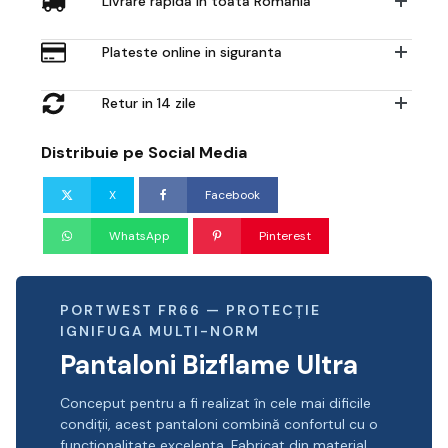
Livrare rapida in toata Romania
Plateste online in siguranta
Retur in 14 zile
Distribuie pe Social Media
X
Facebook
WhatsApp
Pinterest
PORTWEST FR66 — PROTECȚIE
IGNIFUGA MULTI-NORM
Pantaloni Bizflame Ultra
Conceput pentru a fi realizat în cele mai dificile
condiții, acest pantaloni combină confortul cu o
funcționalitate excelenta. Fabricat din material