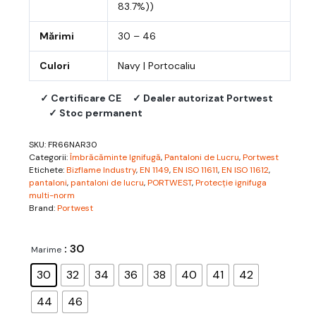
83.7%))
Mărimi
30 – 46
Culori
Navy | Portocaliu
✓ Certificare CE
✓ Dealer autorizat Portwest
✓ Stoc permanent
SKU:
FR66NAR30
Categorii:
Îmbrăcăminte Ignifugă
,
Pantaloni de Lucru
,
Portwest
Etichete:
Bizflame Industry
,
EN 1149
,
EN ISO 11611
,
EN ISO 11612
,
pantaloni
,
pantaloni de lucru
,
PORTWEST
,
Protecție ignifuga
multi-norm
Brand:
Portwest
: 30
Marime
30
32
34
36
38
40
41
42
44
46