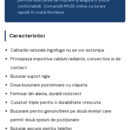
permite libertatea de mișcare și asigură o ținută
confortabilă.. Comandă MV26 online cu livrare
rapidă în toată România.
Caracteristici
Calitatile naturale ingnifuge nu se vor estompa.
Protejeaza impotriva caldurii radiante, convective si de
contact
Buzunar suport rigla
Doua buzunare posterioare cu clapeta
Fermoar din alama, durabil rezistent
Cusaturi triple pentru o durabilitate crescuta
Buzunare pentru genunchiere pe două niveluri care
permit două opțiuni de poziționare
Buzunar ascuns pentru telefon