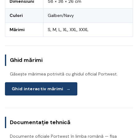
Dimensiuni
58 × 38 × 26 cm
Culori
Galben/Navy
Mărimi
S, M, L, XL, XXL, XXXL
Ghid mărimi
Găsește mărimea potrivită cu ghidul oficial Portwest.
Ghid interactiv mărimi
→
Documentație tehnică
Documente oficiale Portwest în limba română — fișa