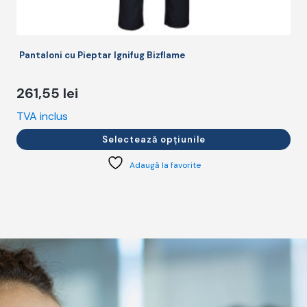
Pantaloni cu Pieptar Ignifug Bizflame
261,55
lei
TVA inclus
T
Selectează opțiunile
Adaugă la favorite