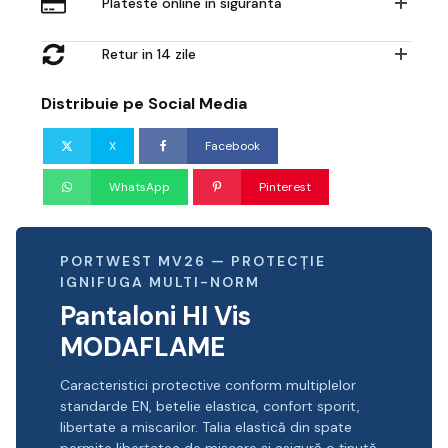
Plateste online in siguranta
Retur in 14 zile
Distribuie pe Social Media
X
Facebook
WhatsApp
Pinterest
PORTWEST MV26 — PROTECȚIE
IGNIFUGA MULTI-NORM
Pantaloni HI Vis
MODAFLAME
Caracteristici protective conform multiplelor
standarde EN, betelie elastica, confort sporit,
libertate a miscarilor. Talia elastică din spate