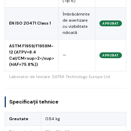
(Tip 6)
Îmbrăcăminte
de avertizare
EN ISO 20471 Class 1
APROBAT
cu vizibilitate
ridicată
ASTM F1959/F1959M-
12 (ATPV=8.4
—
APROBAT
Cal/CM<sup>2</sup>
(HAF=75.8%))
Laborator de testare: SATRA Technology Europe Ltd
Specificații tehnice
Greutate
0.84 kg