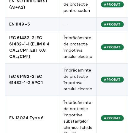
EN ISO 11611 Class 1
de protecție
APROBAT
(A1+A2)
pentru sudori
EN 1149 -5
—
APROBAT
IEC 61482-2 IEC
Îmbrăcăminte
61482-1-1 (ELIM 6.4
de protecție
APROBAT
CAL/CM², EBT 6.8
împotriva
CAL/CM²)
arcului electric
Îmbrăcăminte
IEC 61482-2 IEC
de protecție
APROBAT
61482-1-2 APC 1
împotriva
arcului electric
Îmbrăcăminte
de protecție
împotriva
EN 13034 Type 6
APROBAT
substanțelor
chimice lichide