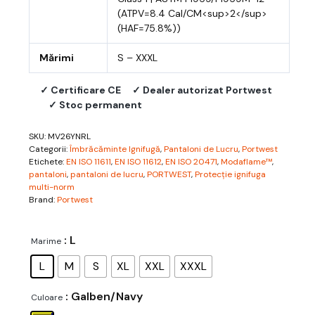
(ATPV=8.4 Cal/CM<sup>2</sup>
(HAF=75.8%))
Mărimi
S – XXXL
✓ Certificare CE
✓ Dealer autorizat Portwest
✓ Stoc permanent
SKU:
MV26YNRL
Categorii:
Îmbrăcăminte Ignifugă
,
Pantaloni de Lucru
,
Portwest
Etichete:
EN ISO 11611
,
EN ISO 11612
,
EN ISO 20471
,
Modaflame™
,
pantaloni
,
pantaloni de lucru
,
PORTWEST
,
Protecție ignifuga
multi-norm
Brand:
Portwest
: L
Marime
L
M
S
XL
XXL
XXXL
: Galben/Navy
Culoare