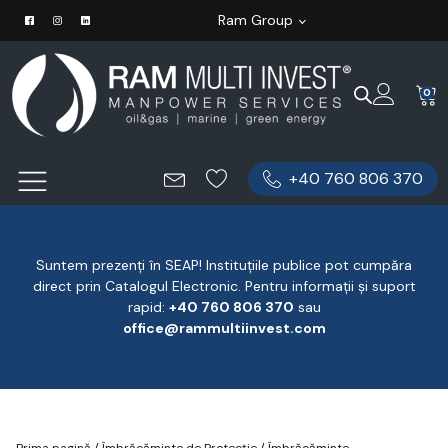
Ram Group
0
+40 760 806 370
Suntem prezenți în SEAP! Instituțiile publice pot cumpăra
direct prin Catalogul Electronic. Pentru informații și suport
rapid:
‪+40 760 806 370
‬ sau
office@rammultiinvest.com
Prima pagină
/
Îmbrăcăminte de Protecție
/
Îmbrăcăminte