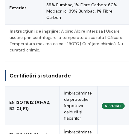
39% Bumbac, 1% Fibre Carbon: 60%
Exterior
Modacrilic, 39% Bumbac, 1% Fibre
Carbon
Instrucțiuni de îngrijire:
Albire: Albire interzisa | Uscare:
uscare prin centrifugare la temperatura scazuta | Călcare:
Temperatura maxima calcat: 150°C | Curățare chimică: Nu
curatati chimic.
Certificări și standarde
Îmbrăcăminte
de protecție
EN ISO 11612 (A1+A2,
împotriva
APROBAT
B2, C1, F1)
căldurii și
flăcărilor
Îmbrăcăminte