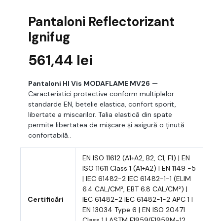
Pantaloni Reflectorizant
Ignifug
561,44
lei
Pantaloni HI Vis MODAFLAME MV26
—
Caracteristici protective conform multiplelor
standarde EN, betelie elastica, confort sporit,
libertate a miscarilor. Talia elastică din spate
permite libertatea de mișcare și asigură o ținută
confortabilă..
EN ISO 11612 (A1+A2, B2, C1, F1) | EN
ISO 11611 Class 1 (A1+A2) | EN 1149 -5
| IEC 61482-2 IEC 61482-1-1 (ELIM
6.4 CAL/CM², EBT 6.8 CAL/CM²) |
Certificări
IEC 61482-2 IEC 61482-1-2 APC 1 |
EN 13034 Type 6 | EN ISO 20471
Class 1 | ASTM F1959/F1959M-12