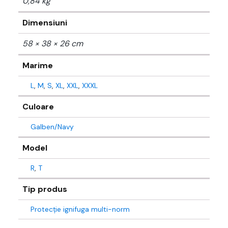
0,84 kg
Dimensiuni
58 × 38 × 26 cm
Marime
L
,
M
,
S
,
XL
,
XXL
,
XXXL
Culoare
Galben/Navy
Model
R
,
T
Tip produs
Protecție ignifuga multi-norm