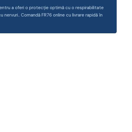
tru a oferi o protecție optimă cu o respirabilitate
 nervuri.. Comandă FR76 online cu livrare rapidă în