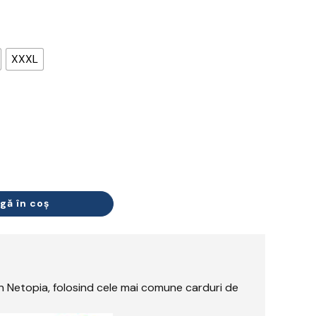
XXXL
gă în coș
rin Netopia, folosind cele mai comune carduri de