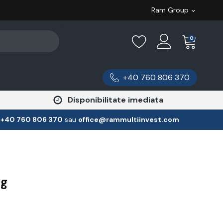
Ram Group
0
+40 760 806 370
Disponibilitate imediata
:
‪+40 760 806 370
‬ sau
office@rammultiinvest.com
ug