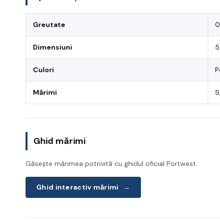
Greutate
0
Dimensiuni
5
Culori
P
Mărimi
S
Ghid mărimi
Găsește mărimea potrivită cu ghidul oficial Portwest.
Ghid interactiv mărimi
→