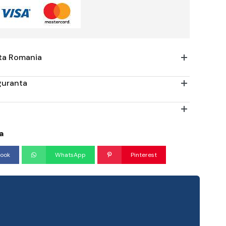
ata Romania
iguranta
a
ook
WhatsApp
Pinterest