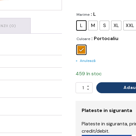
: L
Marime
L
M
S
XL
XXL
NZII (0)
: Portocaliu
Culoare
Anulează
459 în stoc
Adau
Cantitate
Tricou
Polo
Ignifug
Plateste in siguranta
Plateste in siguranta, p
credit/debit.