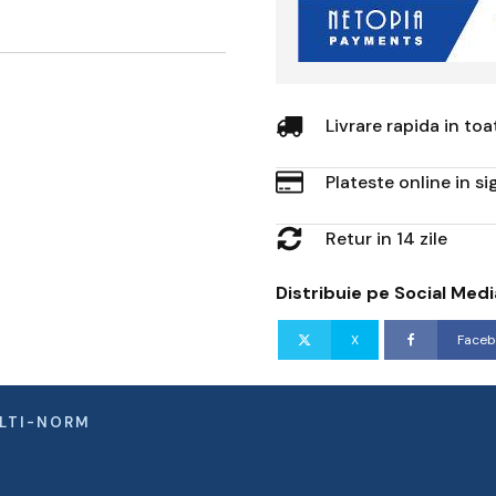
Livrare rapida in to
Plateste online in s
Retur in 14 zile
Distribuie pe Social Medi
X
Faceb
ULTI-NORM