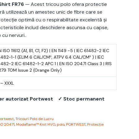
hirt FR76
— Acest tricou polo ofera protectie
ă utilizează un amestec unic de fibre care se
otecție optimă cu o respirabilitate excelentă și
acteristicile includ deschidere ascunsa cu capse,
cu nervuri..
N ISO 11612 (A1, B1, C1, F2) | EN 1149 -5 | IEC 61482-2 IEC
1482-1-1 (ELIM 6 CAL/CM², ATPV 6.4 CAL/CM² ) | IEC
1482-2 IEC 61482-1-2 APC 1 | EN ISO 20471 Class 3 | RIS
279 TOM Issue 2 (Orange Only)
 – XXXL
er autorizat Portwest
✓ Stoc permanent
ortwest
,
Tricouri Polo de Lucru
SO 20471
,
Modaflame™ Knit HVO
,
polo
,
PORTWEST
,
Protecție