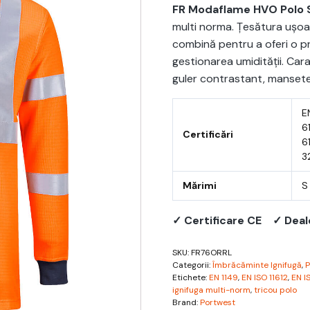
FR Modaflame HVO Polo S
multi norma. Țesătura ușoar
combină pentru a oferi o pr
gestionarea umidității. Car
guler contrastant, mansete 
E
6
Certificări
6
3
Mărimi
S
✓ Certificare CE
✓ Deal
SKU:
FR76ORRL
Categorii:
Îmbrăcăminte Ignifugă
,
P
Etichete:
EN 1149
,
EN ISO 11612
,
EN I
ignifuga multi-norm
,
tricou polo
Brand:
Portwest