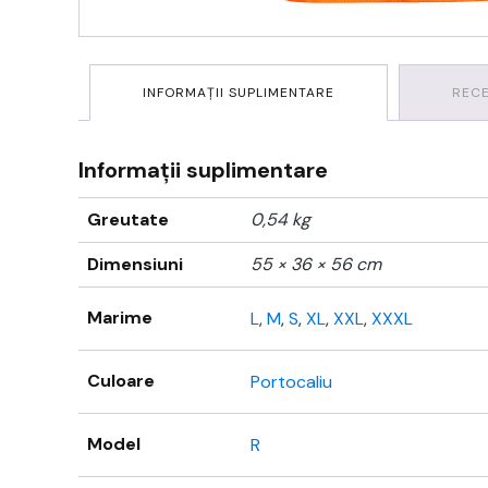
INFORMAȚII SUPLIMENTARE
RECE
Informații suplimentare
Greutate
0,54 kg
Dimensiuni
55 × 36 × 56 cm
Marime
L
,
M
,
S
,
XL
,
XXL
,
XXXL
Culoare
Portocaliu
Model
R