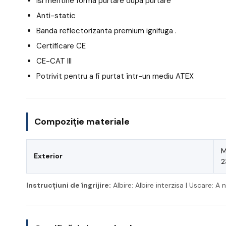
Isi mentine forma purtare dupa purtare
Anti-static
Banda reflectorizanta premium ignifuga .
Certificare CE
CE-CAT III
Potrivit pentru a fi purtat într-un mediu ATEX
Compoziție materiale
M
Exterior
2
Instrucțiuni de îngrijire:
Albire: Albire interzisa | Uscare: 