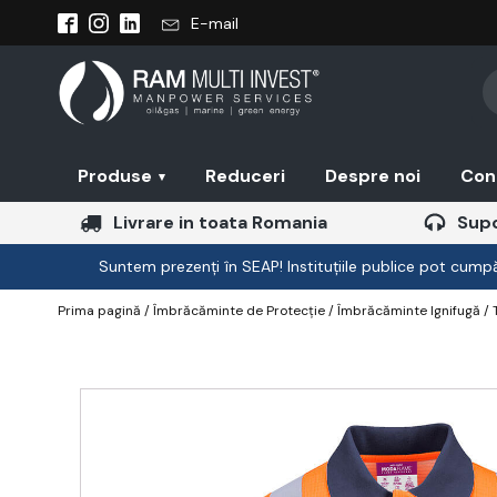
E-mail
Pr
se
Produse
Reduceri
Despre noi
Con
▾
Livrare in toata Romania
Supo
Suntem prezenți în SEAP! Instituțiile publice pot cumpăr
Prima pagină
/
Îmbrăcăminte de Protecție
/
Îmbrăcăminte Ignifugă
/ 