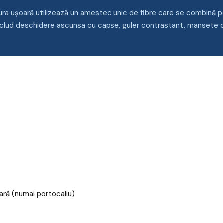
ra ușoară utilizează un amestec unic de fibre care se combină pen
 includ deschidere ascunsa cu capse, guler contrastant, mansete cu
ară (numai portocaliu)