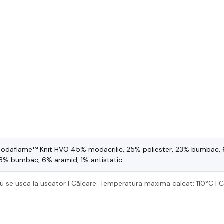
odaflame™ Knit HVO 45% modacrilic, 25% poliester, 23% bumbac, 6%
3% bumbac, 6% aramid, 1% antistatic
A nu se usca la uscator | Călcare: Temperatura maxima calcat: 110°C | 