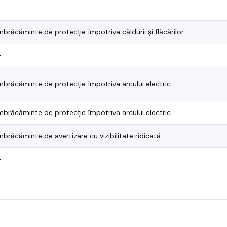
mbrăcăminte de protecție împotriva căldurii și flăcărilor
—
mbrăcăminte de protecție împotriva arcului electric
mbrăcăminte de protecție împotriva arcului electric
mbrăcăminte de avertizare cu vizibilitate ridicată
—