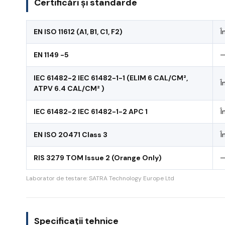
Certificări și standarde
EN ISO 11612 (A1, B1, C1, F2)
Î
EN 1149 -5
IEC 61482-2 IEC 61482-1-1 (ELIM 6 CAL/CM²,
Î
ATPV 6.4 CAL/CM² )
IEC 61482-2 IEC 61482-1-2 APC 1
Î
EN ISO 20471 Class 3
Î
RIS 3279 TOM Issue 2 (Orange Only)
Laborator de testare: SATRA Technology Europe Ltd
Specificații tehnice