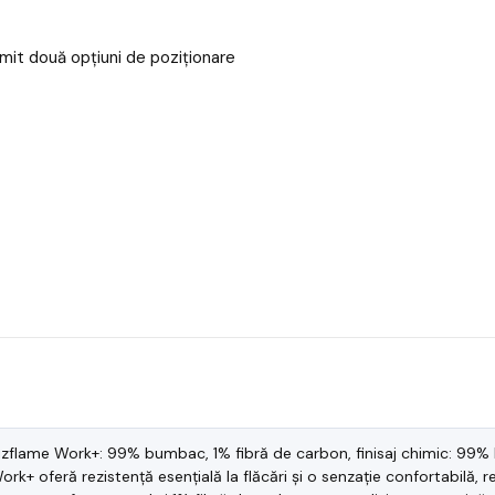
mit două opțiuni de poziționare
izflame Work+: 99% bumbac, 1% fibră de carbon, finisaj chimic: 99% b
ork+ oferă rezistență esențială la flăcări și o senzație confortabil