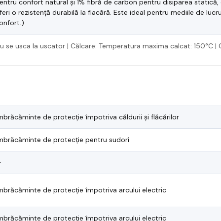
entru confort natural și 1% fibră de carbon pentru disiparea statică
feri o rezistență durabilă la flacără. Este ideal pentru mediile de lucru
onfort.)
A nu se usca la uscator | Călcare: Temperatura maxima calcat: 150°C | 
mbrăcăminte de protecție împotriva căldurii și flăcărilor
mbrăcăminte de protecție pentru sudori
—
mbrăcăminte de protecție împotriva arcului electric
mbrăcăminte de protecție împotriva arcului electric