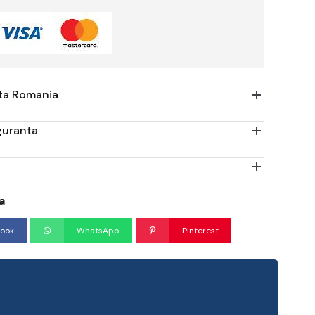
ata Romania
iguranta
a
ook
WhatsApp
Pinterest