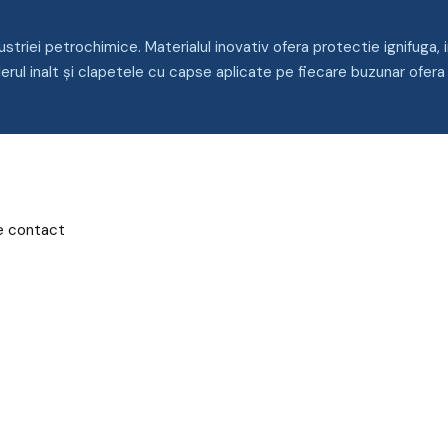
iei petrochimice. Materialul inovativ ofera protectie ignifuga, im
Gulerul inalt şi clapetele cu capse aplicate pe fiecare buzunar of
de contact