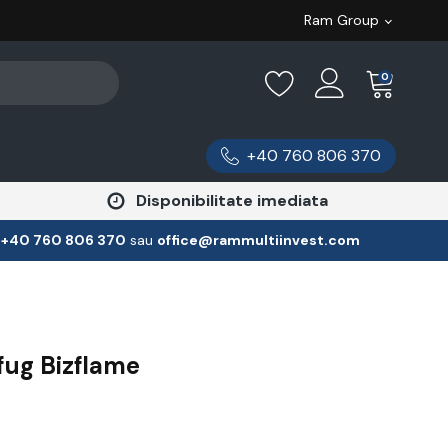
Ram Group
0
+40 760 806 370
Disponibilitate imediata
:
‪+40 760 806 370
‬ sau
office@rammultiinvest.com
fug Bizflame