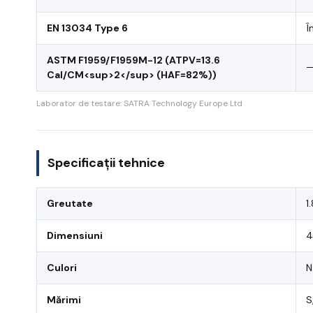
EN 13034 Type 6
Î
ASTM F1959/F1959M-12 (ATPV=13.6
Cal/CM<sup>2</sup> (HAF=82%))
Laborator de testare: SATRA Technology Europe Ltd
Specificații tehnice
Greutate
1
Dimensiuni
4
Culori
N
Mărimi
S