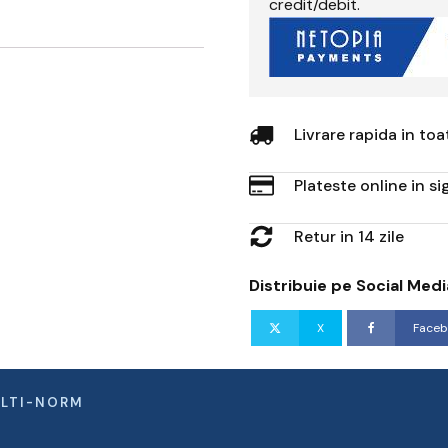
credit/debit.
Livrare rapida in to
Plateste online in s
Retur in 14 zile
Distribuie pe Social Medi
X
Faceb
ULTI-NORM