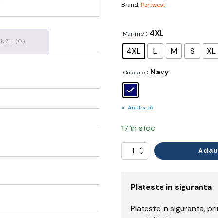
Brand:
Portwest
: 4XL
Marime
NZII (0)
4XL
L
M
S
XL
: Navy
Culoare
Anulează
17 în stoc
Adau
Cantitate
Combinezon
Ignifug
Bizflame
Plateste in siguranta
Plateste in siguranta, p