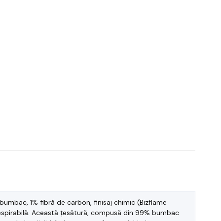
umbac, 1% fibră de carbon, finisaj chimic (Bizflame
ă, respirabilă. Această țesătură, compusă din 99% bumbac