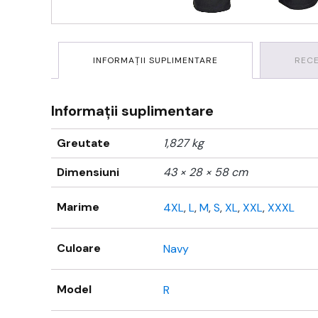
INFORMAȚII SUPLIMENTARE
RECE
Informații suplimentare
Greutate
1,827 kg
Dimensiuni
43 × 28 × 58 cm
Marime
4XL
,
L
,
M
,
S
,
XL
,
XXL
,
XXXL
Culoare
Navy
Model
R