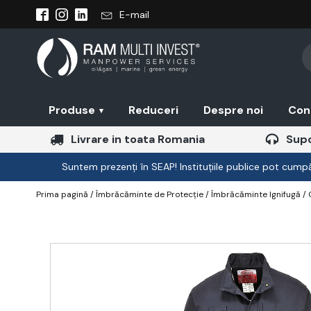
E-mail
Pr
se
Produse
Reduceri
Despre noi
Con
▾
Livrare in toata Romania
Supo
Suntem prezenți în SEAP! Instituțiile publice pot cumpăr
Prima pagină
/
Îmbrăcăminte de Protecție
/
Îmbrăcăminte Ignifugă
/ 