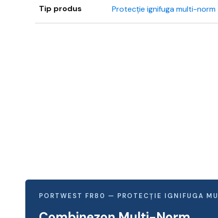
Tip produs
Protecție ignifuga multi-norm
PORTWEST FR80 — PROTECȚIE IGNIFUGA M
Combinezon Multi-Norm