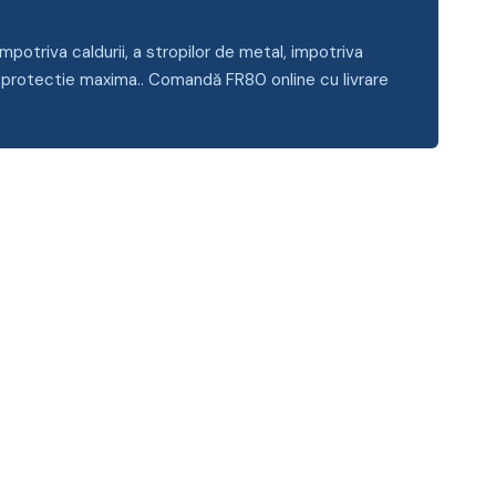
potriva caldurii, a stropilor de metal, impotriva
era protectie maxima.. Comandă FR80 online cu livrare