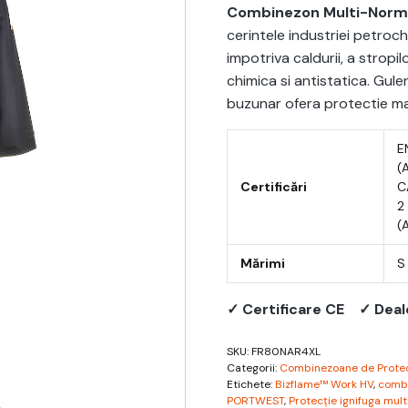
Combinezon Multi-Norm
cerintele industriei petroch
impotriva caldurii, a stropil
chimica si antistatica. Gule
buzunar ofera protectie ma
EN
(
Certificări
C
2
(
Mărimi
S
✓ Certificare CE
✓ Deal
SKU:
FR80NAR4XL
Categorii:
Combinezoane de Protec
Etichete:
Bizflame™ Work HV
,
comb
PORTWEST
,
Protecție ignifuga mul