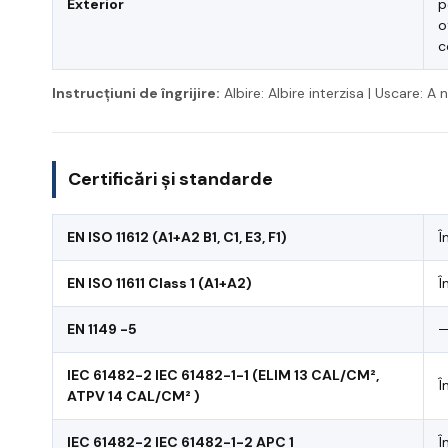
Exterior
p
o
c
Instrucțiuni de îngrijire:
Albire: Albire interzisa | Uscare: 
Certificări și standarde
EN ISO 11612 (A1+A2 B1, C1, E3, F1)
Î
EN ISO 11611 Class 1 (A1+A2)
Î
EN 1149 -5
IEC 61482-2 IEC 61482-1-1 (ELIM 13 CAL/CM²,
Î
ATPV 14 CAL/CM² )
IEC 61482-2 IEC 61482-1-2 APC 1
Î