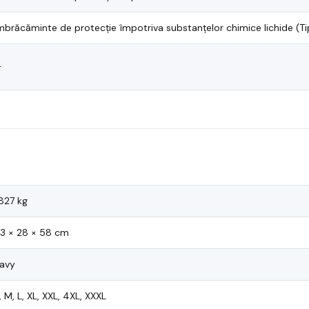
mbrăcăminte de protecție împotriva substanțelor chimice lichide (Ti
—
.827 kg
3 × 28 × 58 cm
avy
, M, L, XL, XXL, 4XL, XXXL