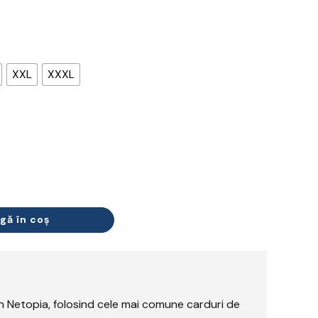
XXL
XXXL
gă în coș
rin Netopia, folosind cele mai comune carduri de