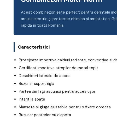
Acest combinezon este perfect pentru cerintele industr
arcului electric şi protectie chimica si antistatica. 
rapidă în toată România.
Caracteristici
Protejeaza impotriva caldurii radiante, convective si 
Certificat impotriva stropilor de metal topit
Deschideri laterale de acces
Buzunar suport rigla
Partea din față ascunsă pentru acces ușor
Intarit la spate
Mansete si gluga ajustabile pentru o fixare corecta
Buzunar posterior cu clapeta