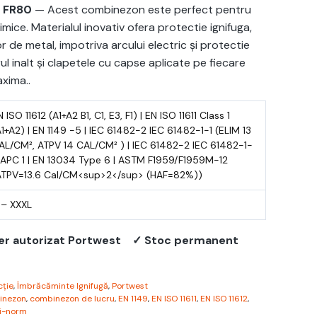
 FR80
— Acest combinezon este perfect pentru
imice. Materialul inovativ ofera protectie ignifuga,
or de metal, impotriva arcului electric şi protectie
rul inalt şi clapetele cu capse aplicate pe fiecare
xima..
 ISO 11612 (A1+A2 B1, C1, E3, F1) | EN ISO 11611 Class 1
A1+A2) | EN 1149 -5 | IEC 61482-2 IEC 61482-1-1 (ELIM 13
AL/CM², ATPV 14 CAL/CM² ) | IEC 61482-2 IEC 61482-1-
 APC 1 | EN 13034 Type 6 | ASTM F1959/F1959M-12
ATPV=13.6 Cal/CM<sup>2</sup> (HAF=82%))
 – XXXL
er autorizat Portwest
✓ Stoc permanent
ție
,
Îmbrăcăminte Ignifugă
,
Portwest
inezon
,
combinezon de lucru
,
EN 1149
,
EN ISO 11611
,
EN ISO 11612
,
ti-norm