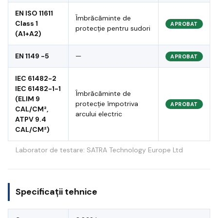
EN ISO 11611
Îmbrăcăminte de
Class 1
APROBAT
protecție pentru sudori
(A1+A2)
EN 1149 -5
—
APROBAT
IEC 61482-2
IEC 61482-1-1
Îmbrăcăminte de
(ELIM 9
protecție împotriva
APROBAT
CAL/CM²,
arcului electric
ATPV 9.4
CAL/CM²)
Laborator de testare: SATRA Technology Europe Ltd
Specificații tehnice