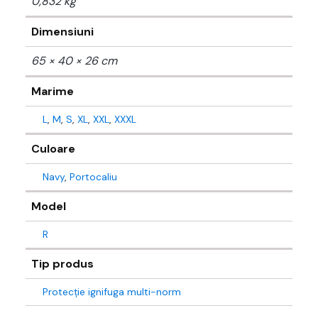
0,832 kg
Dimensiuni
65 × 40 × 26 cm
Marime
L
,
M
,
S
,
XL
,
XXL
,
XXXL
Culoare
Navy
,
Portocaliu
Model
R
Tip produs
Protecție ignifuga multi-norm