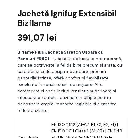
Jachetă Ignifug Extensibil
Bizflame
391,07
lei
Biflame Plus Jacheta Stretch Usoara cu
Paneluri FR601
— Jacheta de lucru contemporană,
care se potrivește la fel de bine precum si arata, cu
caracteristici de design inovatoare, precum
panourile întinse, oferă confort și flexibilitate
excelente în zonele cheie de mișcare. Alte
caracteristici cheie includ ventilația superioară și
inferioară a spatelui, buzunare multiple pentru
depozitare amplă, mansete reglabile și elemente
reflectorizante..
EN ISO 11612 (A1+A2, B1, C1, E2, F1) |
EN ISO 11611 Class 1 (A1+A2) | EN 1149
Certificări
-5 | IEC 61482-2 IEC 61482-1-1