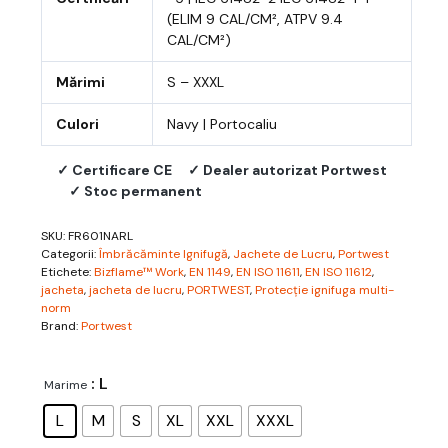
(ELIM 9 CAL/CM², ATPV 9.4
CAL/CM²)
Mărimi
S – XXXL
Culori
Navy | Portocaliu
✓ Certificare CE
✓ Dealer autorizat Portwest
✓ Stoc permanent
SKU:
FR601NARL
Categorii:
Îmbrăcăminte Ignifugă
,
Jachete de Lucru
,
Portwest
Etichete:
Bizflame™ Work
,
EN 1149
,
EN ISO 11611
,
EN ISO 11612
,
jacheta
,
jacheta de lucru
,
PORTWEST
,
Protecție ignifuga multi-
norm
Brand:
Portwest
: L
Marime
L
M
S
XL
XXL
XXXL