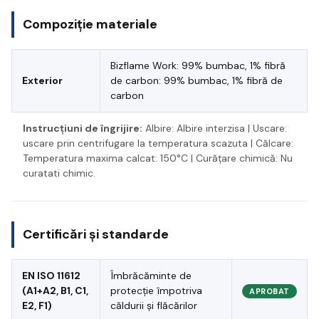
Compoziție materiale
Bizflame Work: 99% bumbac, 1% fibră
Exterior
de carbon: 99% bumbac, 1% fibră de
carbon
Instrucțiuni de îngrijire:
Albire: Albire interzisa | Uscare:
uscare prin centrifugare la temperatura scazuta | Călcare:
Temperatura maxima calcat: 150°C | Curățare chimică: Nu
curatati chimic.
Certificări și standarde
EN ISO 11612
Îmbrăcăminte de
(A1+A2, B1, C1,
protecție împotriva
APROBAT
E2, F1)
căldurii și flăcărilor