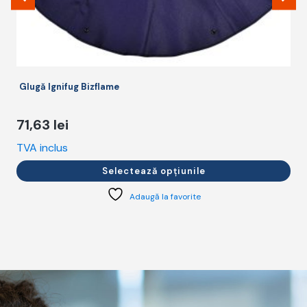
Glugă Ignifug Bizflame
71,63
lei
TVA inclus
T
Selectează opțiunile
Adaugă la favorite