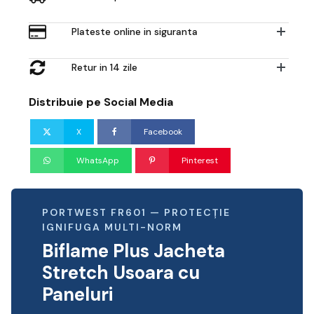
Plateste online in siguranta
Retur in 14 zile
Distribuie pe Social Media
X
Facebook
WhatsApp
Pinterest
PORTWEST FR601 — PROTECȚIE
IGNIFUGA MULTI-NORM
Biflame Plus Jacheta
Stretch Usoara cu
Paneluri