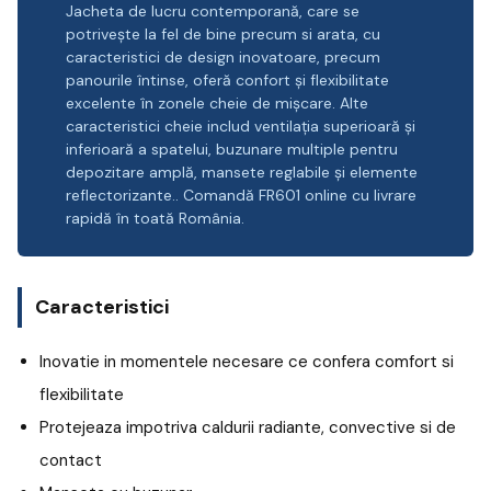
Jacheta de lucru contemporană, care se
potrivește la fel de bine precum si arata, cu
caracteristici de design inovatoare, precum
panourile întinse, oferă confort și flexibilitate
excelente în zonele cheie de mișcare. Alte
caracteristici cheie includ ventilația superioară și
inferioară a spatelui, buzunare multiple pentru
depozitare amplă, mansete reglabile și elemente
reflectorizante.. Comandă FR601 online cu livrare
rapidă în toată România.
Caracteristici
Inovatie in momentele necesare ce confera comfort si
flexibilitate
Protejeaza impotriva caldurii radiante, convective si de
contact