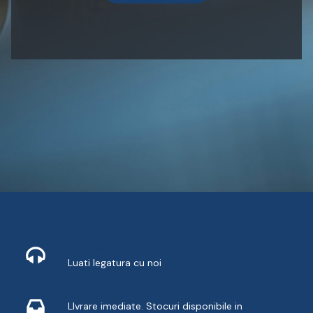
Contact
Luati legatura cu noi
Livrare din stoc
LIvrare imediate. Stocuri disponibile in