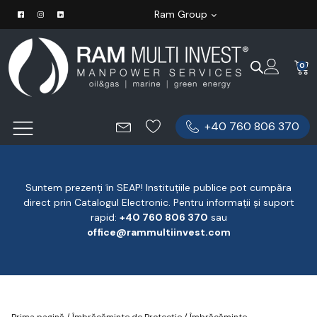
Ram Group
0
+40 760 806 370
Suntem prezenți în SEAP! Instituțiile publice pot cumpăra
direct prin Catalogul Electronic. Pentru informații și suport
rapid:
‪+40 760 806 370
‬ sau
office@rammultiinvest.com
Prima pagină
/
Îmbrăcăminte de Protecție
/
Îmbrăcăminte