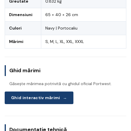
Greutate
0.832 kg
Dimensiuni
65 × 40 × 26 cm
Culori
Navy | Portocaliu
Mărimi
S, M, L, XL, XXL, XXXL
Ghid mărimi
Găsește mărimea potrivită cu ghidul oficial Portwest.
Ghid interactiv mărimi
→
Documentație tehnică